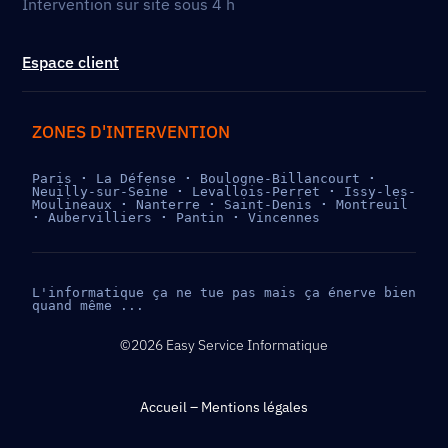
Intervention sur site sous 4 h
Espace client
ZONES D'INTERVENTION
Paris 
· 
La Défense 
· 
Boulogne-Billancourt 
· 
Neuilly-sur-Seine 
· 
Levallois-Perret 
· 
Issy-les-
Moulineaux 
· 
Nanterre 
· 
Saint-Denis 
· 
Montreuil 
· 
Aubervilliers 
· 
Pantin 
· 
Vincennes
L'informatique ça ne tue pas mais ça énerve bien 
quand même ...
©2026 Easy Service Informatique
Accueil
–
Mentions légales