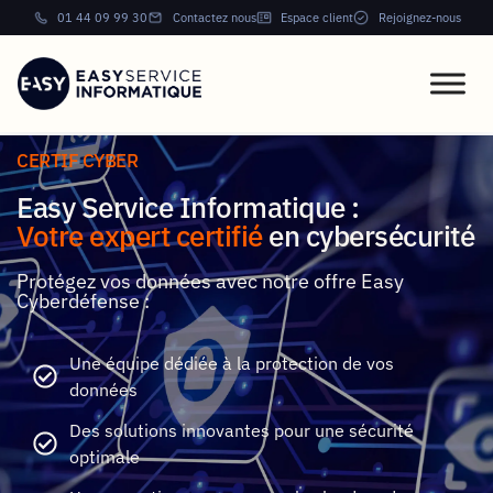
01 44 09 99 30
Contactez nous
Espace client
Rejoignez-nous
CERTIF CYBER
Easy Service Informatique :
Votre expert certifié
en cybersécurité
Protégez vos données avec notre offre Easy
Cyberdéfense :
Une équipe dédiée à la protection de vos
données
Des solutions innovantes pour une sécurité
optimale