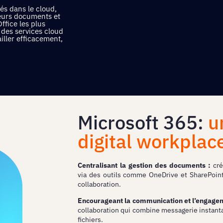
és dans le cloud,
leurs documents et
ffice les plus
 des services cloud
ailler efficacement,
Microsoft 365:
u
digital workplac
Centralisant la gestion des documents :
cré
via des outils comme OneDrive et SharePoint, 
collaboration.
Encourageant la communication et l’engage
collaboration qui combine messagerie instanta
fichiers.