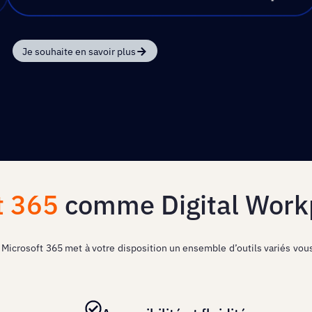
Je souhaite en savoir plus
t 365
comme Digital Work
, Microsoft 365 met à votre disposition un ensemble d’outils variés vo