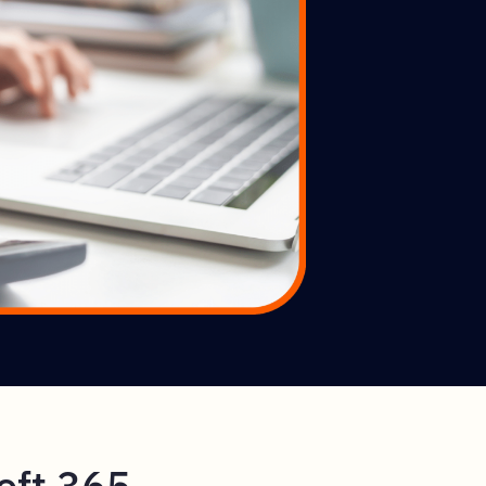
oft 365