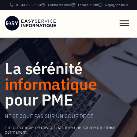
01 44 09 99 30
Contactez nous
Espace client
Rejoignez-nous
La sérénité
informatique
pour PME
NE SE JOUE PAS SUR UN COUP DE DÉ
L’informatique ne devrait pas être une source de stress
permanent.