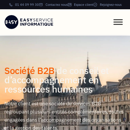
01 44 09 99 30
Contactez nous
Espace client
Rejoignez-nous
Société B2B
de conseil et
d’accompagnement en
ressources humaines
Notre client est une société de services B2B
regroupant plusieurs entités complémentaires, toutes
engagées dans l’accompagnement des organisations
et la gestion des talents.