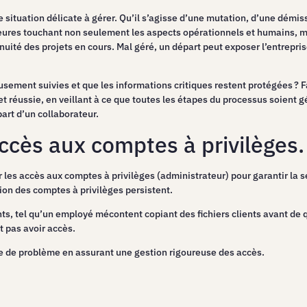
 situation délicate à gérer. Qu’il s’agisse d’une mutation, d’une démissi
ures touchant non seulement les aspects opérationnels et humains, m
uité des projets en cours. Mal géré, un départ peut exposer l’entrepri
ement suivies et que les informations critiques restent protégées ? Fa
t réussie, en veillant à ce que toutes les étapes du processus soient g
part d’un collaborateur.
accès aux comptes à privilèges.
r les accès aux comptes à privilèges (administrateur) pour garantir la 
ion des comptes à privilèges persistent.
ts, tel qu’un employé mécontent copiant des fichiers clients avant de q
t pas avoir accès.
re de problème en assurant une gestion rigoureuse des accès.