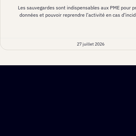
Les sauvegardes sont indispensables aux PME pour pr
données et pouvoir reprendre l’activité en cas d’incid
27 juillet 2026