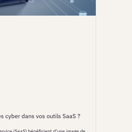
es cyber dans vos outils SaaS ?
ervice (SaaS) bénéficient d’une image de