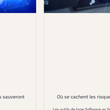
s sauveront
Où se cachent les risqu
Les outils de type Software as S