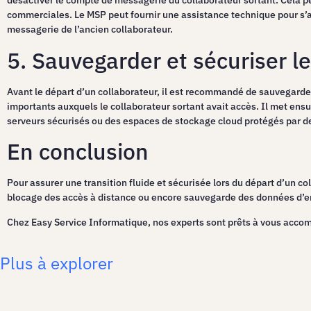
désactiver le compte de messagerie du collaborateur sortant. Cela per
commerciales. Le MSP peut fournir une assistance technique pour s’a
messagerie de l’ancien collaborateur.
5. Sauvegarder et sécuriser les
Avant le départ d’un collaborateur, il est recommandé de sauvegarder e
importants auxquels le collaborateur sortant avait accès. Il met ens
serveurs sécurisés ou des espaces de stockage cloud protégés par d
En conclusion
Pour assurer une transition fluide et sécurisée lors du départ d’un c
blocage des accès à distance ou encore sauvegarde des données d’ent
Chez Easy Service Informatique, nos experts sont prêts à vous acco
Plus à explorer