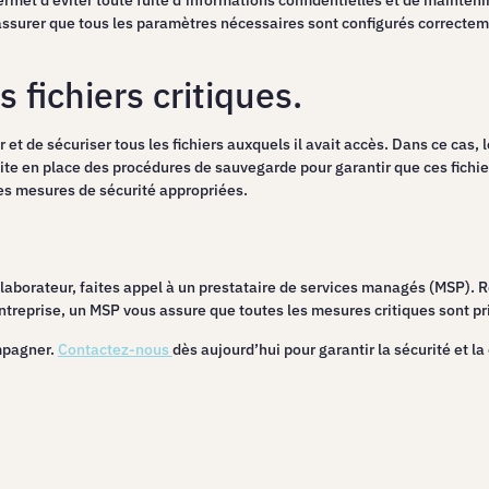
met d’éviter toute fuite d’informations confidentielles et de mainteni
ssurer que tous les paramètres nécessaires sont configurés correctemen
 fichiers critiques.
t de sécuriser tous les fichiers auxquels il avait accès. Dans ce cas, le
uite en place des procédures de sauvegarde pour garantir que ces fichie
es mesures de sécurité appropriées.
ollaborateur, faites appel à un prestataire de services managés (MSP). 
reprise, un MSP vous assure que toutes les mesures critiques sont pr
mpagner.
Contactez-nous
dès aujourd’hui pour garantir la sécurité et la